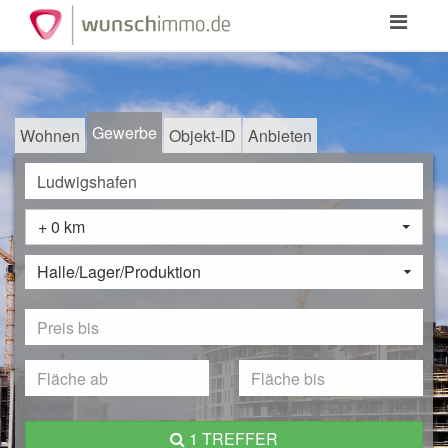
Toggle
navigation
Gewerbe
Wohnen
Objekt-ID
Anbieten
+ 0 km
Halle/Lager/Produktion
1 TREFFER