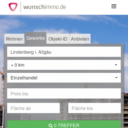
Toggle
navigation
Gewerbe
Wohnen
Objekt-ID
Anbieten
+ 0 km
Einzelhandel
0 TREFFER