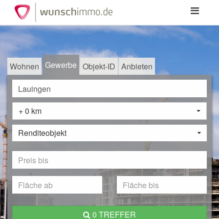
Toggle
navigation
Gewerbe
Wohnen
Objekt-ID
Anbieten
+ 0 km
Renditeobjekt
0 TREFFER