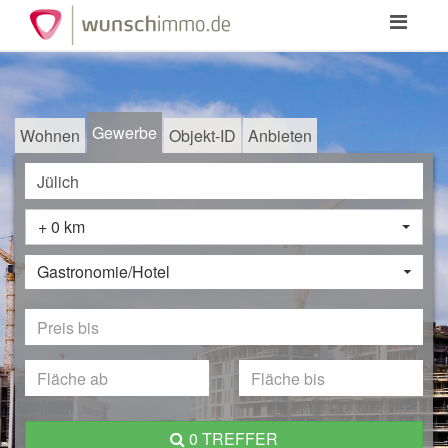
Toggle
navigation
Gewerbe
Wohnen
Objekt-ID
Anbieten
+ 0 km
Gastronomie/Hotel
0 TREFFER