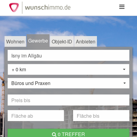
Toggle
navigation
Gewerbe
Wohnen
Objekt-ID
Anbieten
+ 0 km
Büros und Praxen
0 TREFFER