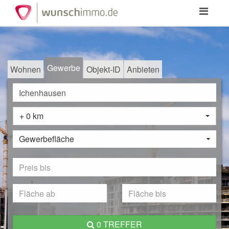
Toggle
navigation
Gewerbe
Wohnen
Objekt-ID
Anbieten
+ 0 km
Gewerbefläche
0 TREFFER