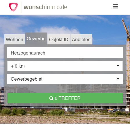
Toggle
navigation
Gewerbe
Wohnen
Objekt-ID
Anbieten
+ 0 km
Gewerbegebiet
0 TREFFER