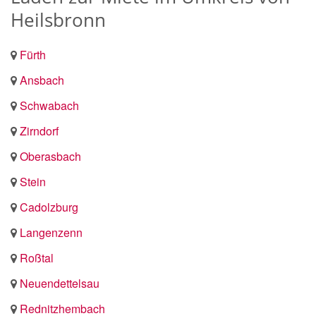
Heilsbronn
Fürth
Ansbach
Schwabach
Zirndorf
Oberasbach
Stein
Cadolzburg
Langenzenn
Roßtal
Neuendettelsau
Rednitzhembach