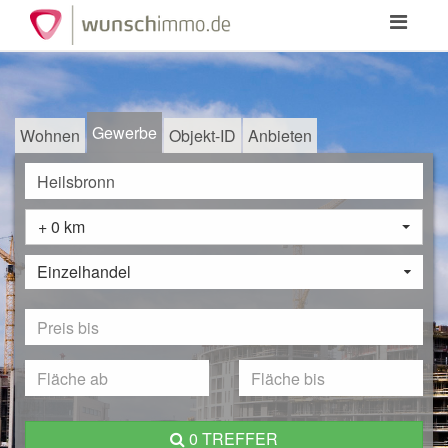
Toggle
navigation
Gewerbe
Wohnen
Objekt-ID
Anbieten
+ 0 km
Einzelhandel
0 TREFFER