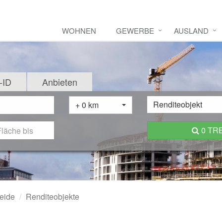
WOHNEN
GEWERBE
AUSLAND
-ID
Anbieten
Renditeobjekt
+ 0 km
0 TR
eide
Renditeobjekte