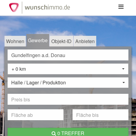
Toggle
navigation
Gewerbe
Wohnen
Objekt-ID
Anbieten
+ 0 km
Halle / Lager / Produktion
0 TREFFER