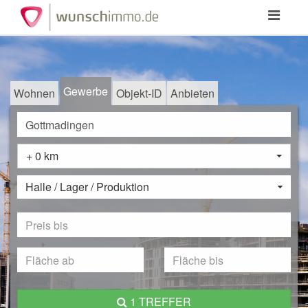
Toggle
navigation
Gewerbe
Wohnen
Objekt-ID
Anbieten
+ 0 km
Halle / Lager / Produktion
1 TREFFER