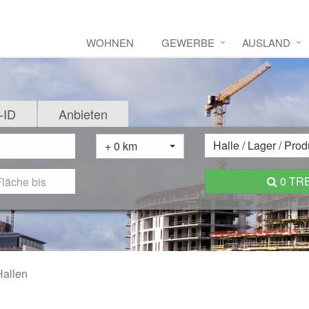
WOHNEN
GEWERBE
AUSLAND
-ID
Anbieten
Halle / Lager / Prod
+ 0 km
0 TR
Hallen