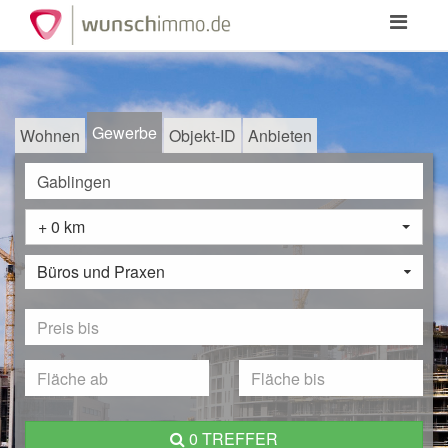
Toggle
navigation
Gewerbe
Wohnen
Objekt-ID
Anbieten
+ 0 km
Büros und Praxen
0 TREFFER