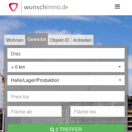
Toggle
navigation
Gewerbe
Wohnen
Objekt-ID
Anbieten
+ 0 km
Halle/Lager/Produktion
2 TREFFER