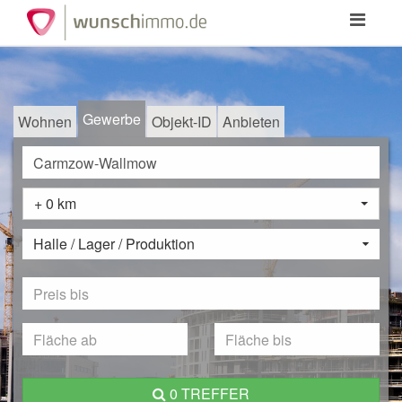
Toggle
navigation
Gewerbe
Wohnen
Objekt-ID
Anbieten
+ 0 km
Halle / Lager / Produktion
0 TREFFER