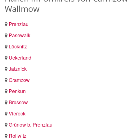
Wallmow
Prenzlau
Pasewalk
Löcknitz
Uckerland
Jatznick
Gramzow
Penkun
Brüssow
Viereck
Grünow b. Prenzlau
Rollwitz