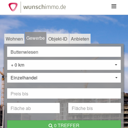
Toggle
navigation
Gewerbe
Wohnen
Objekt-ID
Anbieten
+ 0 km
Einzelhandel
0 TREFFER