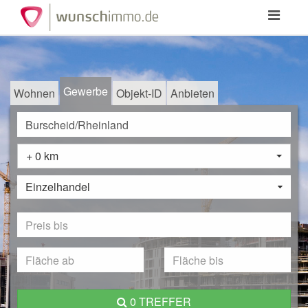
Toggle
navigation
Gewerbe
Wohnen
Objekt-ID
Anbieten
+ 0 km
Einzelhandel
0 TREFFER