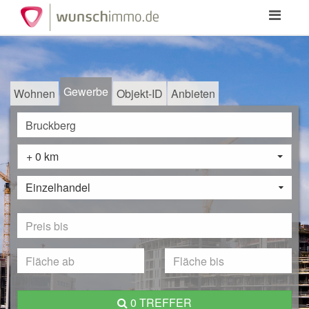
Toggle
navigation
Gewerbe
Wohnen
Objekt-ID
Anbieten
+ 0 km
Einzelhandel
0 TREFFER