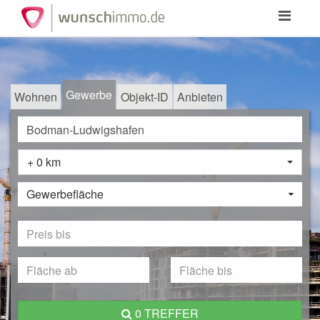
Toggle
navigation
Gewerbe
Wohnen
Objekt-ID
Anbieten
+ 0 km
Gewerbefläche
0 TREFFER