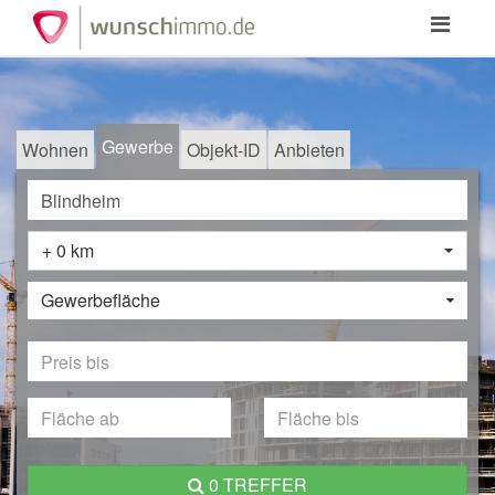
Toggle
navigation
Gewerbe
Wohnen
Objekt-ID
Anbieten
+ 0 km
Gewerbefläche
0 TREFFER