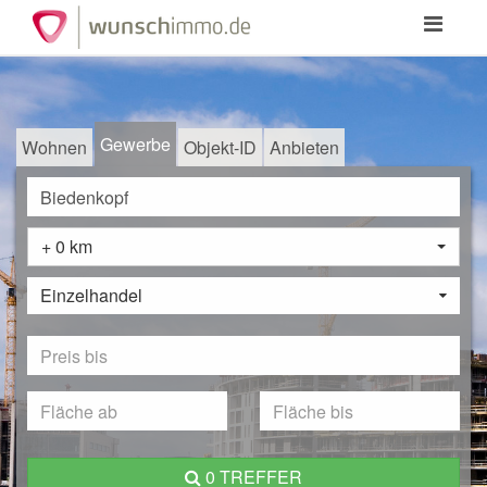
Toggle
navigation
Gewerbe
Wohnen
Objekt-ID
Anbieten
+ 0 km
Einzelhandel
0 TREFFER