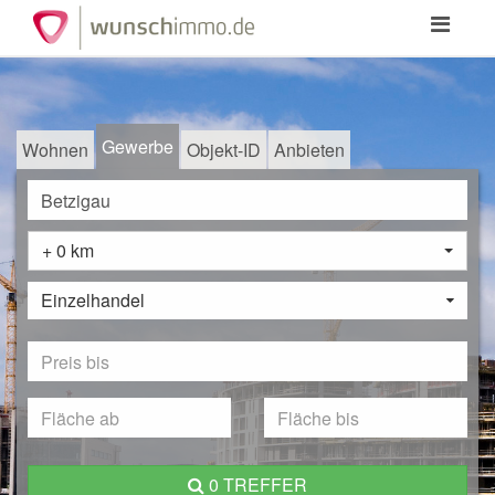
Toggle
navigation
Gewerbe
Wohnen
Objekt-ID
Anbieten
+ 0 km
Einzelhandel
0 TREFFER