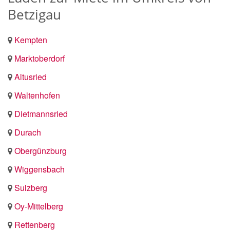
Betzigau
Kempten
Marktoberdorf
Altusried
Waltenhofen
Dietmannsried
Durach
Obergünzburg
Wiggensbach
Sulzberg
Oy-Mittelberg
Rettenberg