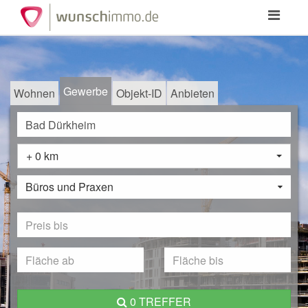
Toggle
navigation
Gewerbe
Wohnen
Objekt-ID
Anbieten
+ 0 km
Büros und Praxen
0 TREFFER