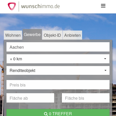
Toggle
navigation
Gewerbe
Wohnen
Objekt-ID
Anbieten
+ 0 km
Renditeobjekt
0 TREFFER