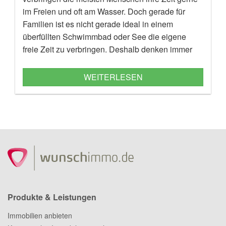
im Freien und oft am Wasser. Doch gerade für
Familien ist es nicht gerade ideal in einem
überfüllten Schwimmbad oder See die eigene
freie Zeit zu verbringen. Deshalb denken immer
mehr Familien über einen Pool im eigenen Garten
nach. Das bringt nicht nur eine Menge Spaß für
WEITERLESEN
die Kinder, sondern ermöglicht auch eine
Abkühlung zu jeder Zeit. Doch bevor es zur
Umsetzung kommt, bedarf es einer gewissen
Planung.
Produkte & Leistungen
Immobilien anbieten