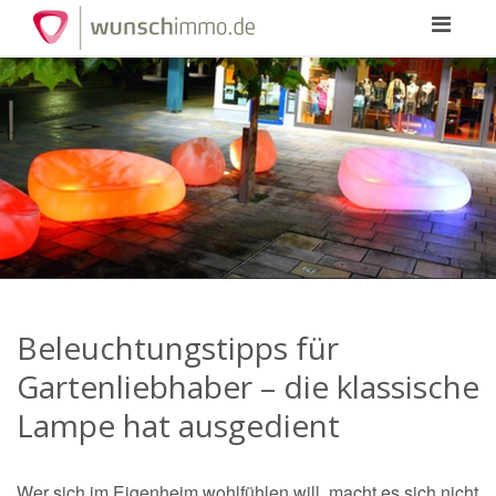
Toggle
navigation
Beleuchtungstipps für
Gartenliebhaber – die klassische
Lampe hat ausgedient
Wer sich im Eigenheim wohlfühlen will, macht es sich nicht