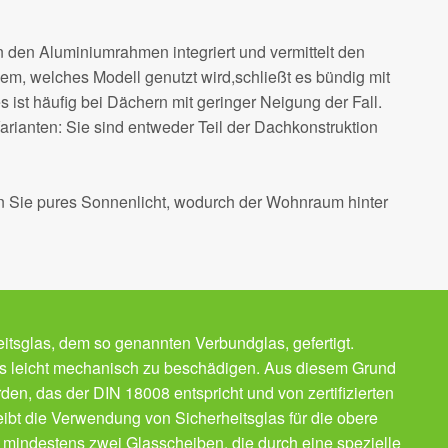
 den Aluminiumrahmen integriert und vermittelt den
m, welches Modell genutzt wird,schließt es bündig mit
es ist häufig bei Dächern mit geringer Neigung der Fall.
rianten: Sie sind entweder Teil der Dachkonstruktion
n Sie pures Sonnenlicht, wodurch der Wohnraum hinter
itsglas, dem so genannten Verbundglas, gefertigt.
las leicht mechanisch zu beschädigen. Aus diesem Grund
den, das der DIN 18008 entspricht und von zertifizierten
eibt die Verwendung von Sicherheitsglas für die obere
 mindestens zwei Glasscheiben, die durch eine spezielle