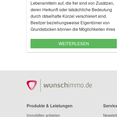
Lebensmitteln auf, die frei sind von Zusätzen,
deren Herkunft oder tatsächliche Bedeutung
durch rätselhafte Kürzel verschleiert sind.
Besitzer beziehungsweise Eigentümer von
Grundstücken können die Möglichkeiten ihres
eigenen Gartens nutzen und selbst Obst und
Beeren züchten. Daraus lassen sich mit
WEITERLESEN
einfachen Mitteln Marmeladen machen oder
die Früchte des Gartens einfach frisch
genießen. Ein bisschen Vorarbeit ist jedoch
bis zur ersten Ernte notwendig und nicht alles
ist realisierbar.
Produkte & Leistungen
Servic
Immobilien anbieten
Newslet