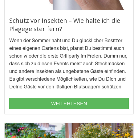
Schutz vor Insekten – Wie halte ich die
Plagegeister fern?
Wenn der Sommer naht und Du glücklicher Besitzer
eines eigenen Gartens bist, planst Du bestimmt auch
schon wieder die erste Grillparty im Freien. Dumm nur,
dass sich zu diesen Events meist auch Stechmücken
und andere Insekten als ungebetene Gäste einfinden.
Es gibt verschiedene Möglichkeiten, wie Du Dich und
Deine Gäste vor den lästigen Blutsuagern schützen
kannst. Da einige dieser Methoden wirksamer sind als
andere, stellt dieser Ratgeber-Artikel drei der
WEITERLESEN
bekanntesten Abwehrmittel dar und vergleicht ihre Vor-
und Nachteile miteinander. Als Gastgeber der
nächsten Grillparty kannst Du dann entscheiden,
welches Mittel Du zum Schutz für Dich und Deine