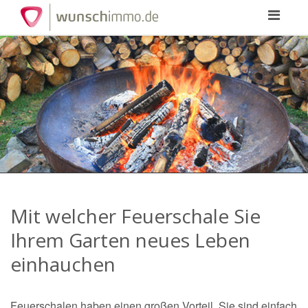
Toggle
navigation
Mit welcher Feuerschale Sie
Ihrem Garten neues Leben
einhauchen
Feuerschalen haben einen großen Vorteil. Sie sind einfach