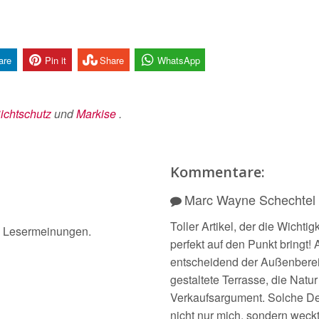
are
Pin it
Share
WhatsApp
ichtschutz
und
Markise
.
Kommentare:
Marc Wayne Schechtel
Toller Artikel, der die Wicht
 1 Lesermeinungen.
perfekt auf den Punkt bringt!
entscheidend der Außenbereic
gestaltete Terrasse, die Natur
Verkaufsargument. Solche Det
nicht nur mich, sondern weckt