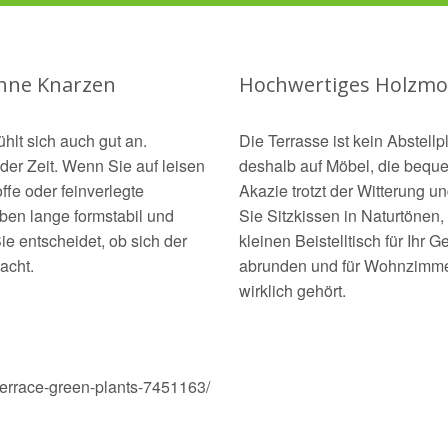
ohne Knarzen
Hochwertiges Holzmob
ühlt sich auch gut an.
Die Terrasse ist kein Abstell
 der Zeit. Wenn Sie auf leisen
deshalb auf Möbel, die beque
fe oder feinverlegte
Akazie trotzt der Witterung 
ben lange formstabil und
Sie Sitzkissen in Naturtönen,
ie entscheidet, ob sich der
kleinen Beistelltisch für Ihr
acht.
abrunden und für Wohnzimmerg
wirklich gehört.
-terrace-green-plants-7451163/