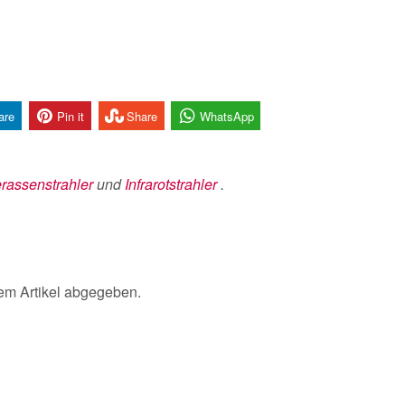
are
Pin it
Share
WhatsApp
rassenstrahler
und
Infrarotstrahler
.
em Artikel abgegeben.