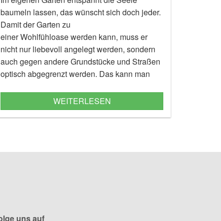
baumeln lassen, das wünscht sich doch jeder.
Damit der Garten zu
einer Wohlfühloase werden kann, muss er
nicht nur liebevoll
angelegt
werden, sondern
auch gegen andere Grundstücke und Straßen
optisch abgegrenzt werden. Das kann man
entweder mit Zäunen erreichen oder noch
schöner mit wunderschönen
WEITERLESEN
Heckensträuchern wie der Hortensie. Unsere
Tipps zeigen, wie man sie pflanzt und pflegt.
olge uns auf