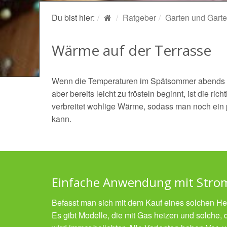
Du bist hier:
Ratgeber
Garten und Garte
Wärme auf der Terrasse
Wenn die Temperaturen im Spätsommer abends si
aber bereits leicht zu frösteln beginnt, ist die ric
verbreitet wohlige Wärme, sodass man noch ein 
kann.
Einfache Anwendung mit Stro
Befasst man sich mit dem Kauf eines solchen Hei
Es gibt Modelle, die mit Gas heizen und solche, 