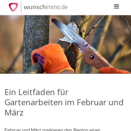
Toggle
navigation
Ein Leitfaden für
Gartenarbeiten im Februar und
März
Februar und März markieren den Beginn einer