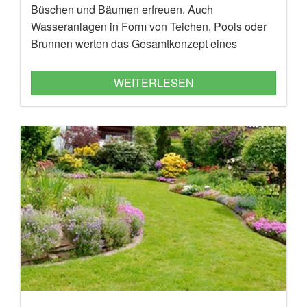
Büschen und Bäumen erfreuen. Auch
Wasseranlagen in Form von Teichen, Pools oder
Brunnen werten das Gesamtkonzept eines
Gartens optisch auf. Damit man lange Freude
daran hat, lohnt es sich, die Planung in die Hand
WEITERLESEN
von Fachbetrieben zu geben.