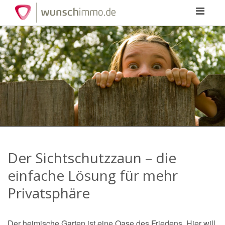
Toggle
navigation
Der Sichtschutzzaun – die
einfache Lösung für mehr
Privatsphäre
Der heimische Garten ist eine Oase des Friedens. Hier will