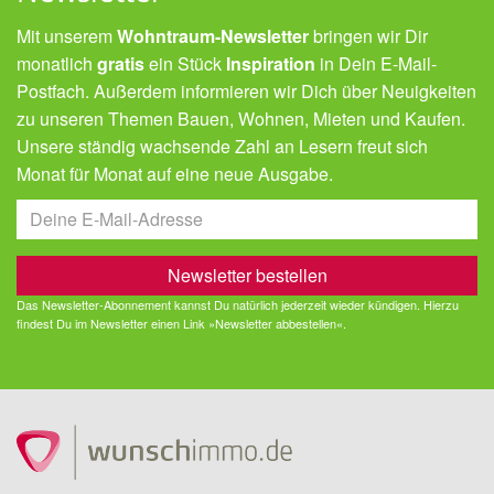
Mit unserem
Wohntraum-Newsletter
bringen wir Dir
monatlich
gratis
ein Stück
Inspiration
in Dein E-Mail-
Postfach. Außerdem informieren wir Dich über Neuigkeiten
zu unseren Themen Bauen, Wohnen, Mieten und Kaufen.
Unsere ständig wachsende Zahl an Lesern freut sich
Monat für Monat auf eine neue Ausgabe.
Das Newsletter-Abonnement kannst Du natürlich jederzeit wieder kündigen. Hierzu
findest Du im Newsletter einen Link »Newsletter abbestellen«.