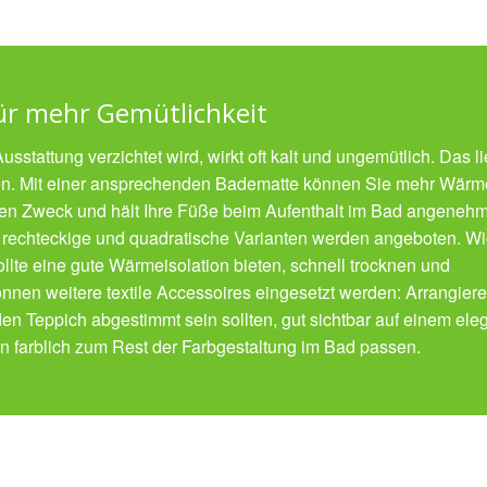
für mehr Gemütlichkeit
sstattung verzichtet wird, wirkt oft kalt und ungemütlich. Das li
ren. Mit einer ansprechenden Badematte können Sie mehr Wärm
schen Zweck und hält Ihre Füße beim Aufenthalt im Bad angeneh
rechteckige und quadratische Varianten werden angeboten. Wi
ollte eine gute Wärmeisolation bieten, schnell trocknen und
önnen weitere textile Accessoires eingesetzt werden: Arrangier
 den Teppich abgestimmt sein sollten, gut sichtbar auf einem ele
n farblich zum Rest der Farbgestaltung im Bad passen.