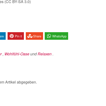
es (CC BY-SA 3.0)
are
Pin it
Share
WhatsApp
r
,
Wohlfühl-Oase
und
Relaxen
.
em Artikel abgegeben.