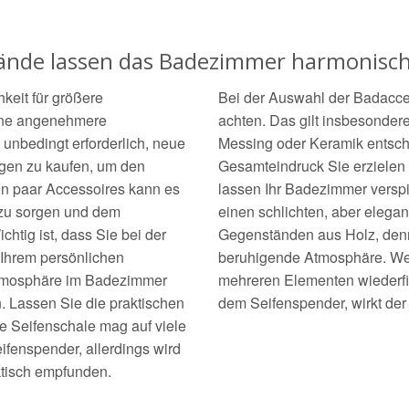
ände lassen das Badezimmer harmonisch
keit für größere
Bei der Auswahl der Badacces
ine angenehmere
achten. Das gilt insbesondere
 unbedingt erforderlich, neue
Messing oder Keramik entsch
gen zu kaufen, um den
Gesamteindruck Sie erzielen
in paar Accessoires kann es
lassen Ihr Badezimmer verspi
 zu sorgen und dem
einen schlichten, aber elegan
htig ist, dass Sie bei der
Gegenständen aus Holz, denn
 Ihrem persönlichen
beruhigende Atmosphäre. Wen
 Atmosphäre im Badezimmer
mehreren Elementen wiederfi
. Lassen Sie die praktischen
dem Seifenspender, wirkt de
ne Seifenschale mag auf viele
fenspender, allerdings wird
aktisch empfunden.