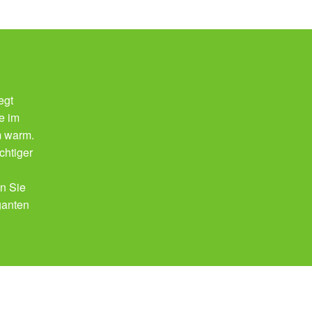
egt
e im
m warm.
chtiger
en Sie
ganten