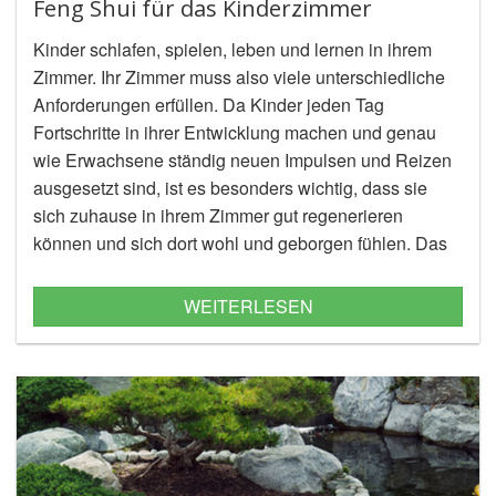
Feng Shui für das Kinderzimmer
Kinder schlafen, spielen, leben und lernen in ihrem
Zimmer. Ihr Zimmer muss also viele unterschiedliche
Anforderungen erfüllen. Da Kinder jeden Tag
Fortschritte in ihrer Entwicklung machen und genau
wie Erwachsene ständig neuen Impulsen und Reizen
ausgesetzt sind, ist es besonders wichtig, dass sie
sich zuhause in ihrem Zimmer gut regenerieren
können und sich dort wohl und geborgen fühlen. Das
Kinderzimmer muss ein Ort sein, der dabei hilft, von
den unzähligen äußeren Eindrücken abzuschalten
WEITERLESEN
und diese zu verarbeiten. Hier sollten sie die
Gelegenheit haben zu träumen und ihre Phantasie zu
entfalten. Andererseits sollten sie hier auch
konzentriert lernen können.