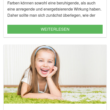
Farben können sowohl eine beruhigende, als auch
eine anregende und energetisierende Wirkung haben.
Daher sollte man sich zunächst überlegen, wie der
Raum zukünftig genutzt werden soll und welche
Gesamtwirkung man erzielen möchte.
WEITERLESEN