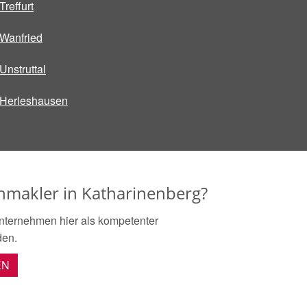
Treffurt
Wanfried
Unstruttal
Herleshausen
enmakler in Katharinenberg?
nternehmen hier als kompetenter
den.
EN