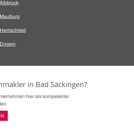
Albbruck
Maulburg
Herrischried
Dogern
enmakler in Bad Säckingen?
nternehmen hier als kompetenter
den.
EN