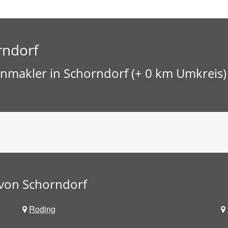
rndorf
nmakler in Schorndorf (+ 0 km Umkreis)
von Schorndorf
Roding