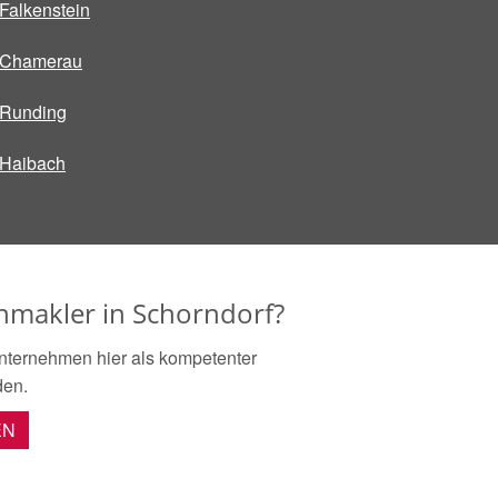
Falkenstein
Chamerau
Runding
Haibach
enmakler in Schorndorf?
nternehmen hier als kompetenter
den.
EN