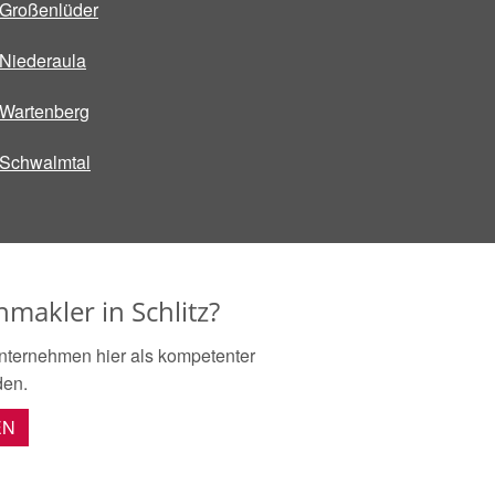
Großenlüder
Niederaula
Wartenberg
Schwalmtal
nmakler in Schlitz?
nternehmen hier als kompetenter
den.
EN