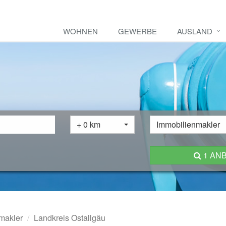
WOHNEN
GEWERBE
AUSLAND
+ 0 km
Immobilienmakler
1 AN
makler
Landkreis Ostallgäu