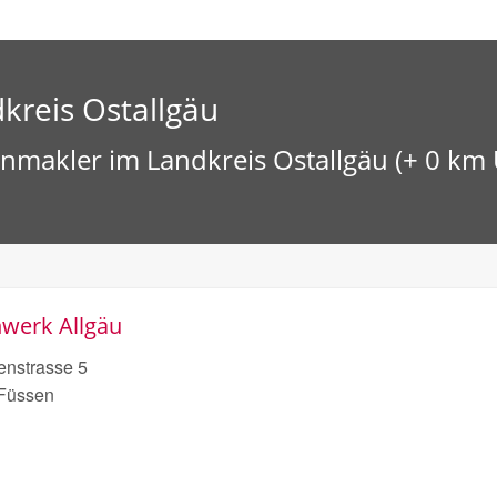
kreis Ostallgäu
nmakler im Landkreis Ostallgäu (+ 0 km
werk Allgäu
enstrasse 5
Füssen