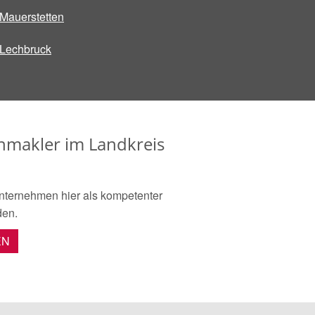
Mauerstetten
Lechbruck
enmakler im Landkreis
nternehmen hier als kompetenter
den.
EN