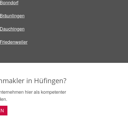
Bonndorf
Bräunlingen
Dauchingen
Friedenweiler
nmakler in Hüfingen?
nternehmen hier als kompetenter
den.
EN