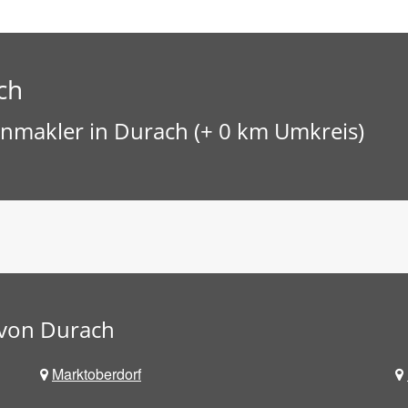
ch
nmakler in Durach (+ 0 km Umkreis)
 von Durach
Marktoberdorf