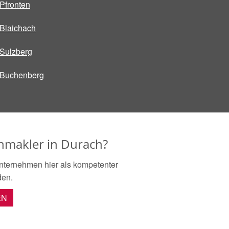
Pfronten
Blaichach
Sulzberg
Buchenberg
enmakler in Durach?
nternehmen hier als kompetenter
den.
EN