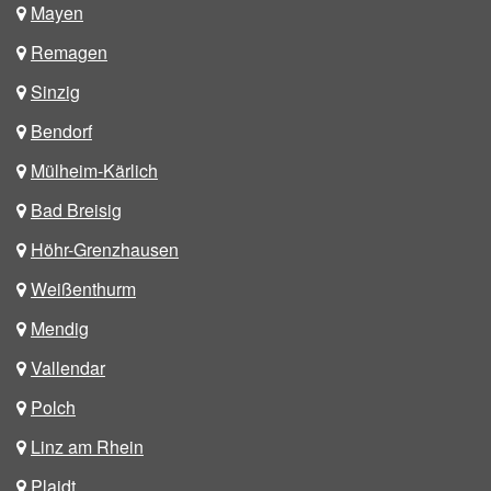
Mayen
Remagen
Sinzig
Bendorf
Mülheim-Kärlich
Bad Breisig
Höhr-Grenzhausen
Weißenthurm
Mendig
Vallendar
Polch
Linz am Rhein
Plaidt