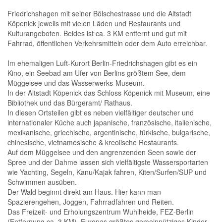
Friedrichshagen mit seiner Bölschestrasse und die Altstadt
Köpenick jeweils mit vielen Läden und Restaurants und
Kulturangeboten. Beides ist ca. 3 KM entfernt und gut mit
Fahrrad, öffentlichen Verkehrsmitteln oder dem Auto erreichbar.
Im ehemaligen Luft-Kurort Berlin-Friedrichshagen gibt es ein
Kino, ein Seebad am Ufer von Berlins größtem See, dem
Müggelsee und das Wasserwerks-Museum.
In der Altstadt Köpenick das Schloss Köpenick mit Museum, eine
Bibliothek und das Bürgeramt/ Rathaus.
In diesen Ortsteilen gibt es neben vielfältiger deutscher und
internationaler Küche auch japanische, französische, italienische,
mexikanische, griechische, argentinische, türkische, bulgarische,
chinesische, vietnamesische & kreolische Restaurants.
Auf dem Müggelsee und den angrenzenden Seen sowie der
Spree und der Dahme lassen sich vielfältigste Wassersportarten
wie Yachting, Segeln, Kanu/Kajak fahren, Kiten/Surfen/SUP und
Schwimmen ausüben.
Der Wald beginnt direkt am Haus. Hier kann man
Spazierengehen, Joggen, Fahrradfahren und Reiten.
Das Freizeit- und Erholungszentrum Wuhlheide, FEZ-Berlin
(Entfernung ca. 3 KM), Europas größtes gemeinnütziges Kinder-,