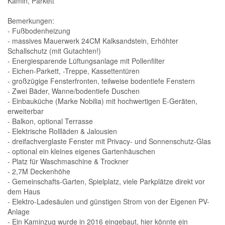
Kamin, Parkett
Bemerkungen:
- Fußbodenheizung
- massives Mauerwerk 24CM Kalksandstein, Erhöhter
Schallschutz (mit Gutachten!)
- Energiesparende Lüftungsanlage mit Pollenfilter
- Eichen-Parkett, -Treppe, Kassettentüren
- großzügige Fensterfronten, teilweise bodentiefe Fenstern
- Zwei Bäder, Wanne/bodentiefe Duschen
- Einbauküche (Marke Nobilia) mit hochwertigen E-Geräten,
erweiterbar
- Balkon, optional Terrasse
- Elektrische Rollläden & Jalousien
- dreifachverglaste Fenster mit Privacy- und Sonnenschutz-Glas
- optional ein kleines eigenes Gartenhäuschen
- Platz für Waschmaschine & Trockner
- 2,7M Deckenhöhe
- Gemeinschafts-Garten, Spielplatz, viele Parkplätze direkt vor
dem Haus
- Elektro-Ladesäulen und günstigen Strom von der Eigenen PV-
Anlage
- Ein Kaminzug wurde in 2016 eingebaut, hier könnte ein