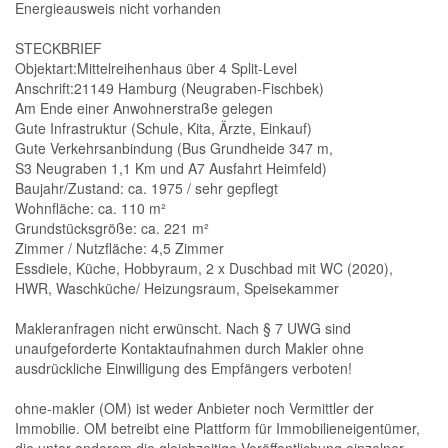
Energieausweis nicht vorhanden
STECKBRIEF
Objektart:Mittelreihenhaus über 4 Split-Level
Anschrift:21149 Hamburg (Neugraben-Fischbek)
Am Ende einer Anwohnerstraße gelegen
Gute Infrastruktur (Schule, Kita, Ärzte, Einkauf)
Gute Verkehrsanbindung (Bus Grundheide 347 m,
S3 Neugraben 1,1 Km und A7 Ausfahrt Heimfeld)
Baujahr/Zustand: ca. 1975 / sehr gepflegt
Wohnfläche: ca. 110 m²
Grundstücksgröße: ca. 221 m²
Zimmer / Nutzfläche: 4,5 Zimmer
Essdiele, Küche, Hobbyraum, 2 x Duschbad mit WC (2020),
HWR, Waschküche/ Heizungsraum, Speisekammer
Makleranfragen nicht erwünscht. Nach § 7 UWG sind
unaufgeforderte Kontaktaufnahmen durch Makler ohne
ausdrückliche Einwilligung des Empfängers verboten!
ohne-makler (OM) ist weder Anbieter noch Vermittler der
Immobilie. OM betreibt eine Plattform für Immobilieneigentümer,