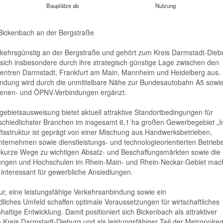
Bauplätze ab
Nutzung
Bickenbach an der Bergstraße
rkehrsgünstig an der Bergstraße und gehört zum Kreis Darmstadt-Dieb
sich insbesondere durch ihre strategisch günstige Lage zwischen den
 Zentren Darmstadt, Frankfurt am Main, Mannheim und Heidelberg aus.
ndung wird durch die unmittelbare Nähe zur Bundesautobahn A5 sowi
hienen- und ÖPNV-Verbindungen ergänzt.
bietsausweisung bietet aktuell attraktive Standortbedingungen für
chiedlichster Branchen im insgesamt 6,1 ha großen Gewerbegebiet „I
aftsstruktur ist geprägt von einer Mischung aus Handwerksbetrieben,
nternehmen sowie dienstleistungs- und technologieorientierten Betrieb
t, kurze Wege zu wichtigen Absatz- und Beschaffungsmärkten sowie die
ungen und Hochschulen im Rhein-Main- und Rhein-Neckar-Gebiet ma
interessant für gewerbliche Ansiedlungen.
ur, eine leistungsfähige Verkehrsanbindung sowie ein
iches Umfeld schaffen optimale Voraussetzungen für wirtschaftliches
ltige Entwicklung. Damit positioniert sich Bickenbach als attraktiver
Kreis Darmstadt-Dieburg und als leistungsfähiger Teil der Metropolre