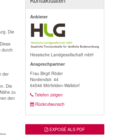
Kontaktdaten
Anbieter
urg. Die
 Diese
e durch
Hessische Landgesellschaft mbH
Ansprechpartner
Frau Birgit Röder
n der
Nordendstr. 44
64546 Mörfelden-Walldorf
en. Die
 Nähe zu
Telefon zeigen
chen den
Rückrufwunsch
EXPOSÉ ALS PDF
gion