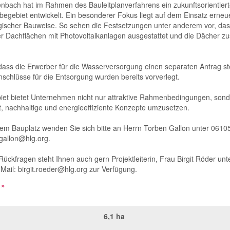
nbach hat im Rahmen des Bauleitplanverfahrens ein zukunftsorientier
egebiet entwickelt. Ein besonderer Fokus liegt auf dem Einsatz erneu
gischer Bauweise. So sehen die Festsetzungen unter anderem vor, da
 Dachflächen mit Photovoltaikanlagen ausgestattet und die Dächer zu
 dass die Erwerber für die Wasserversorgung einen separaten Antrag st
chlüsse für die Entsorgung wurden bereits vorverlegt.
et bietet Unternehmen nicht nur attraktive Rahmenbedingungen, son
t, nachhaltige und energieeffiziente Konzepte umzusetzen.
nem Bauplatz wenden Sie sich bitte an Herrn Torben Gallon unter 0610
.gallon@hlg.org.
ückfragen steht Ihnen auch gern Projektleiterin, Frau Birgit Röder unt
ail: birgit.roeder@hlg.org zur Verfügung.
 »
6,1 ha