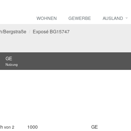
WOHNEN
GEWERBE
AUSLAND
h/Bergstraße
Exposé BG15747
GE
Nutzung
ch
1000
GE
von 2