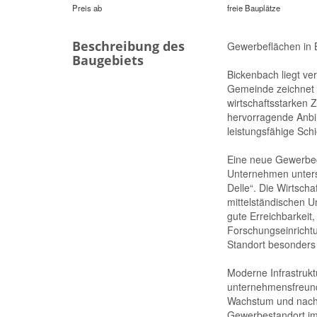
Preis ab
freie Bauplätze
Beschreibung des
Gewerbeflächen in 
Baugebiets
Bickenbach liegt ve
Gemeinde zeichnet 
wirtschaftsstarken
hervorragende Anbi
leistungsfähige Sc
Eine neue Gewerbege
Unternehmen unters
Delle“. Die Wirtsch
mittelständischen U
gute Erreichbarkei
Forschungseinricht
Standort besonders 
Moderne Infrastrukt
unternehmensfreundl
Wachstum und nachha
Gewerbestandort im 