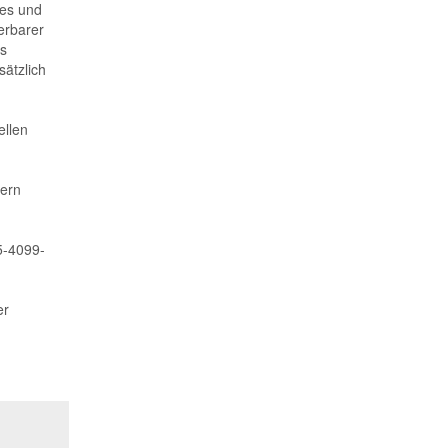
tes und
erbarer
ss
sätzlich
ellen
dern
5-4099-
er