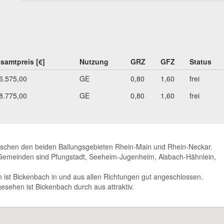
samtpreis [€]
Nutzung
GRZ
GFZ
Status
6.575,00
GE
0,80
1,60
frei
8.775,00
GE
0,80
1,60
frei
wischen den beiden Ballungsgebieten Rhein-Main und Rhein-Neckar.
emeinden sind Pfungstadt, Seeheim-Jugenheim, Alsbach-Hähnlein,
ist Bickenbach in und aus allen Richtungen gut angeschlossen.
gesehen ist Bickenbach durch aus attraktiv.