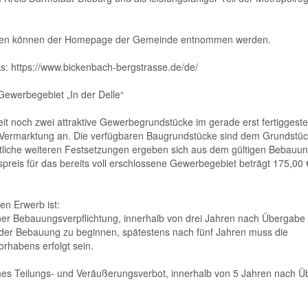
onen können der Homepage der Gemeinde entnommen werden.
s: https://www.bickenbach-bergstrasse.de/de/
Gewerbegebiet „In der Delle“
eit noch zwei attraktive Gewerbegrundstücke im gerade erst fertiggeste
Vermarktung an. Die verfügbaren Baugrundstücke sind dem Grundstüc
liche weiteren Festsetzungen ergeben sich aus dem gültigen Bebauun
preis für das bereits voll erschlossene Gewerbegebiet beträgt 175,00 
en Erwerb ist:
iner Bebauungsverpflichtung, innerhalb von drei Jahren nach Übergabe
 der Bebauung zu beginnen, spätestens nach fünf Jahren muss die
orhabens erfolgt sein.
ines Teilungs- und Veräußerungsverbot, innerhalb von 5 Jahren nach 