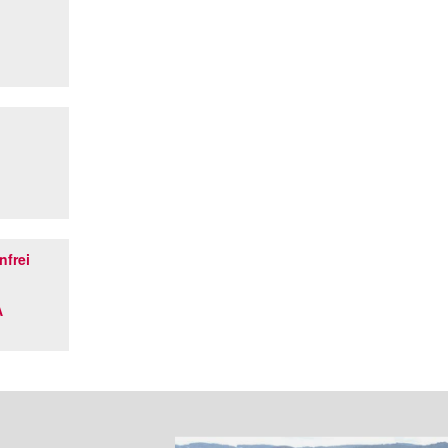
nfrei
A