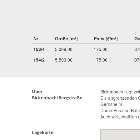
Nr.
Größe [m²]
Preis [€/m²]
Ge
153/4
5.009,00
175,00
87
154/2
5.593,00
175,00
97
Über
Bickenbach liegt z
Bickenbach/Bergstraße
Die angrenzenden G
Gernsheim .
Durch Bus und Bahn 
Auch wirtschaftlich 
Lagekarte