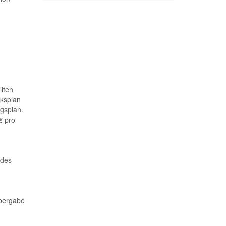
llten
ksplan
gsplan.
€ pro
 des
Übergabe