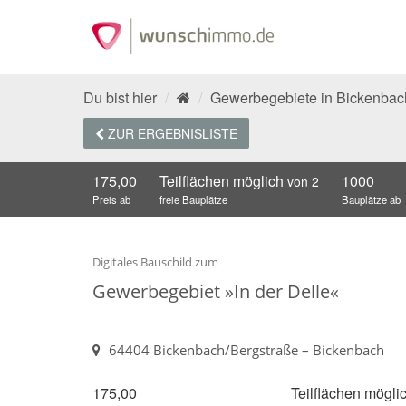
Du bist hier
Gewerbegebiete in Bickenbac
ZUR ERGEBNISLISTE
175,00
Teilflächen möglich
1000
von 2
Preis ab
freie Bauplätze
Bauplätze ab
Digitales Bauschild zum
Gewerbegebiet »In der Delle«
64404 Bickenbach/Bergstraße – Bickenbach
175,00
Teilflächen mögli